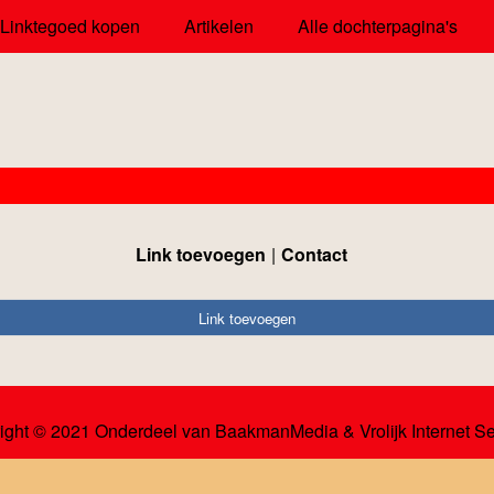
Linktegoed kopen
Artikelen
Alle dochterpagina's
Link toevoegen
Contact
Link toevoegen
ight © 2021 Onderdeel van
BaakmanMedia
&
Vrolijk Internet S